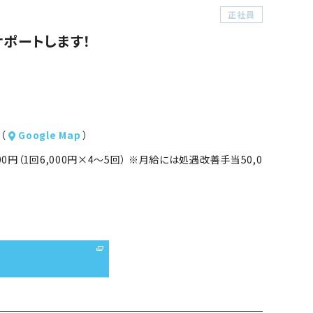
正社員
ポートします！
（
Google Map
）
000円（1回6,000円×4～5回） ※月給には処遇改善手当50,0