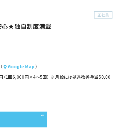
正社員
安心★独自制度満載
（
Google Map
）
00円（1回6,000円×4～5回） ※月給には処遇改善手当50,00