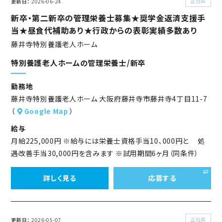
正社員
更新日
2026-06-24
新卒・第二新卒の管理栄養士募集★奨学金返済支援手
当★昼食代補助あり★行政からの表彰実績多数あり
藤井寺特別養護老人ホーム
特別養護老人ホームの管理栄養士/新卒
勤務地
藤井寺特別養護老人ホーム 大阪府藤井寺市藤井寺4丁目11-7
（
Google Map
）
給与
月給225,000円 ※給与には栄養士資格手当10、000円と 処
遇改善手当30,000円を含みます ※試用期間6ヶ月（同条件）
詳しく見る
応募する
正社員
更新日
2026-05-07