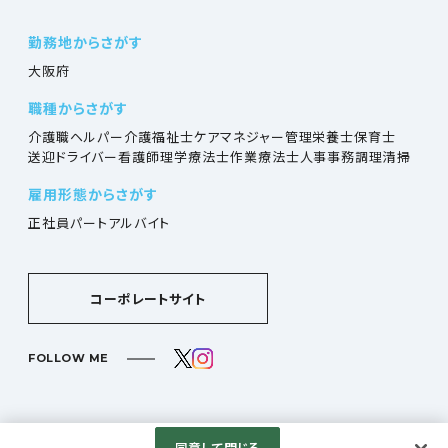
勤務地からさがす
大阪府
職種からさがす
介護職
ヘルパー
介護福祉士
ケアマネジャー
管理栄養士
保育士
送迎ドライバー
看護師
理学療法士
作業療法士
人事
事務
調理
清掃
雇用形態からさがす
正社員
パート
アルバイト
コーポレートサイト
FOLLOW ME
同意して閉じる