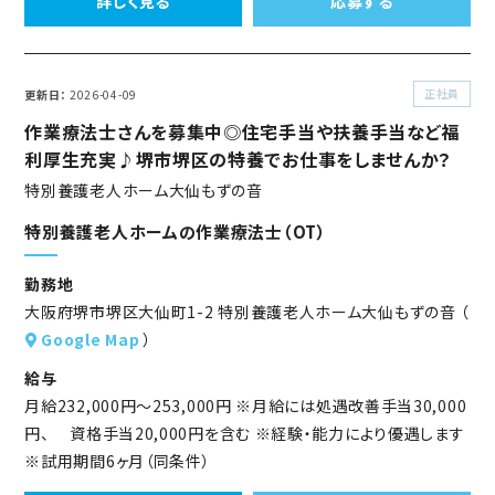
詳しく見る
応募する
正社員
更新日
2026-04-09
作業療法士さんを募集中◎住宅手当や扶養手当など福
利厚生充実♪堺市堺区の特養でお仕事をしませんか？
特別養護老人ホーム大仙もずの音
特別養護老人ホームの作業療法士（OT）
勤務地
大阪府堺市堺区大仙町1-2 特別養護老人ホーム大仙もずの音 （
Google Map
）
給与
月給232,000円～253,000円 ※月給には処遇改善手当30,000
円、 資格手当20,000円を含む ※経験・能力により優遇します
※試用期間6ヶ月（同条件）