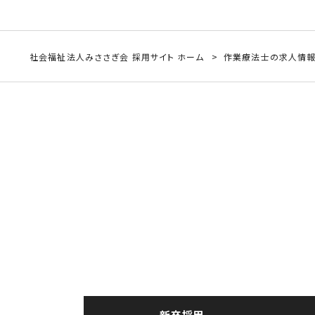
社会福祉法人みささぎ会 採用サイト ホーム
作業療法士の求人情
RECRUIT
求人情報
新卒採用
新卒採用