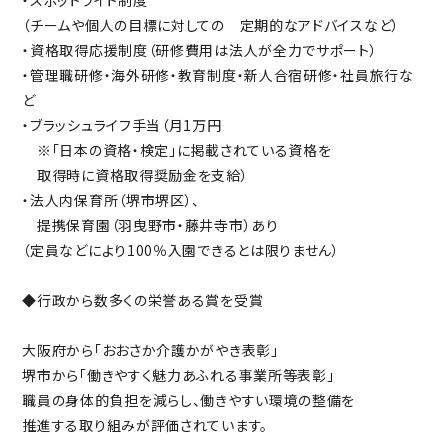
（チームや個人の目標に対しての 定期的なアドバイスなど）
・資格取得応援制度（研修費用は法人が全力でサポート）
・管理職研修・海外研修・教育制度・新人合宿研修・社員旅行な
ど
・ブラッシュライフ手当（月1万円
※「日本の資格・検定」に掲載されている資格を
取得時に資格取得奨励金を支給）
・法人内保育所（堺市堺区）、
提携保育園（羽曳野市・藤井寺市）あり
（定員などにより100％入園できるとは限りません）
◆行政から数多くの栄誉ある賞を受賞
大阪府から「おおさか介護かがやき表彰」
堺市から「働きやすく魅力あふれる事業所等表彰」
職員の身体的負担を減らし、働きやすい環境の整備を
推進する取り組みが評価されています。