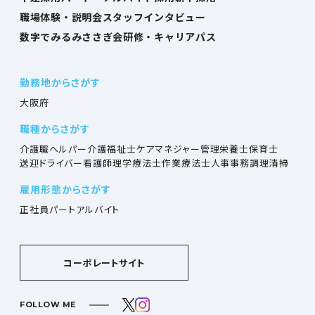
職場体験・説明会
スタッフインタビュー
数字でみるみささぎ会
研修・キャリアパス
勤務地からさがす
大阪府
職種からさがす
介護職
ヘルパー
介護福祉士
ケアマネジャー
管理栄養士
保育士
送迎ドライバー
看護師
理学療法士
作業療法士
人事
事務
調理
清掃
雇用形態からさがす
正社員
パート
アルバイト
コーポレートサイト
FOLLOW ME