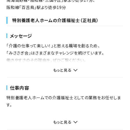
阪和線「百舌鳥」駅より徒歩19分
特別養護老人ホームの介護福祉士（正社員）
メッセージ
「介護の仕事って楽しい！」と思える職場を創るため、
「みささぎ会」はさまざまなチャレンジを続けています。
働きやすさのその理由を、ぜひご覧ください。
もっと見る
■離職率10%未満
■法人全体の有給取得率 84％以上
仕事内容
■非常勤の有給取得率 100％
■残業ほぼなし 月平均2時間
特別養護老人ホームでの介護福祉士としての業務をお任せしま
■職員平均年齢 42.8歳
す。
「夫婦応援制度」「新卒者住居応援制度」
★介護サービスの質向上や職員の負担を軽減する取り組み★
もっと見る
「奨学金返済支援手当」など、