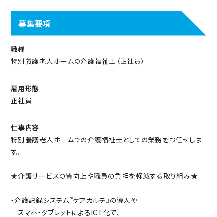
職員の生活基盤をサポートするための
・介護記録システム『ケアカルテ』の導入や
手当や制度が充実しています。
スマホ・タブレットによるICT化で、
募集要項
記録・情報共有を効率化し、
入職1年目の職員には「チューター制度」などの
ご利用者と関わる時間を創出しています。
職種
手厚い教育制度でしっかりフォローします。
・「抱えない介護」＝ノーリフトケア（移乗リフト・介護補助員）の
特別養護老人ホームの介護福祉士（正社員）
公正な評価制度と明快なキャリアプランが
推進や、
整備されているので、介護を一生の仕事にできますよ。
ポジショニング・シーティングの徹底による褥瘡ゼロへの取り
雇用形態
組みで、
正社員
家族との時間を大切にできる環境だからこそ、
ご利用者・職員の双方の負担を軽減。
介護のお仕事に全力で向き合えます。
・フランス語で「人間らしさ」を意味する『ユマニチュード』技法を
勤務シフトの都合やご家庭の事情など、
仕事内容
活用し、
なんでも気軽にご相談ください。
特別養護老人ホームでの介護福祉士としての業務をお任せしま
心温まるケア、認知症ケアの向上に努めています。
す。
・間接介護を効率化する機器の導入や介護補助員採用により、
職員の有給取得や残業時間の減少も実現しています。
★介護サービスの質向上や職員の負担を軽減する取り組み★
・介護記録システム『ケアカルテ』の導入や
★ご利用者の夢を叶えます！★
スマホ・タブレットによるICT化で、