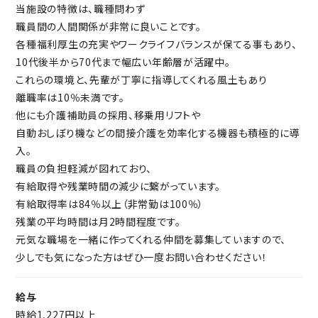
当施設の特徴は、職種問わず
職員間の人間関係が非常に良いことです。
各種福利厚生の充実やワークライフバランスが保てる事もあり、
10代後半から70代まで幅広い年齢層が活躍中。
これらの環境と、先輩が丁寧に指導してくれる風土もあり
離職率は10％未満です。
他にも介護補助員の採用、移乗用リフトや
自動おしぼり機などの間接介護を効率化する機器も積極的に導
入。
職員の負担軽減が図れており、
有給取得や残業時間の減少に繋がっています。
有給取得率は84％以上（非常勤は100％）
残業の平均時間は月2時間程度です。
元気な職場を一緒に作ってくれる仲間を募集していますので、
少しでも気になった方はぜひ一度お問い合わせください！
給与
時給1,227円以上