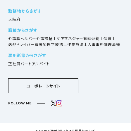
勤務地からさがす
大阪府
職種からさがす
介護職
ヘルパー
介護福祉士
ケアマネジャー
管理栄養士
保育士
送迎ドライバー
看護師
理学療法士
作業療法士
人事
事務
調理
清掃
雇用形態からさがす
正社員
パート
アルバイト
コーポレートサイト
FOLLOW ME
Googleアナリティクスの利用について