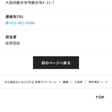
大阪府藤井寺市藤井寺4-11-7
連絡先TEL
072-952-0008
担当者
採用担当
前のページへ戻る
社会福祉法人みささぎ会 採用サイト ホーム
関西
大阪府
堺市堺区
アル
TOP
RECRUIT