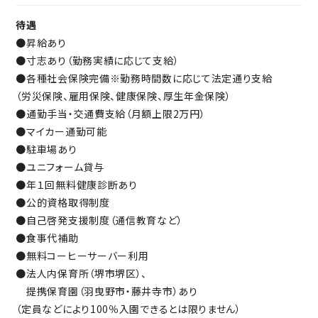
待遇
●昇給あり
●寸志あり（勤務実績に応じて支給）
●各種社会保険完備※勤務時間数に応じて法定通り支給
（労災保険、雇用保険、健康保険、厚生年金保険）
●通勤手当・交通費支給（月額上限2万円）
●マイカー通勤可能
●駐車場あり
●ユニフォーム貸与
●年１回無料健康診断あり
●公的資格取得制度
●自己啓発支援制度（通信教育など）
●食事代補助
●無料コーヒーサーバー利用
●法人内保育所（堺市堺区）、
提携保育園（羽曳野市・藤井寺市）あり
（定員などにより100％入園できるとは限りません）