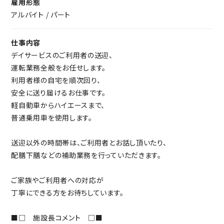
雇用形態
アルバイト / パート
・10代後半から70代まで幅広い世代が在籍
■□ 施設長コメント □■
・離職率は10％未満と定着率も抜群。
当施設の特徴は、職種問わず
・非常勤スタッフの有給取得率100％！
仕事内容
職員間の人間関係が非常に良いことです。
・法人全体でも残業ほぼなし（月平均2時間）
デイサービスのご利用者の送迎、
各種福利厚生の充実やワークライフバランスが保てる事もあり、
運転業務全般をお任せします。
10代後半から70代まで幅広い年齢層が活躍中。
など、スタッフの働きやすさを大切にしています。
利用者様の自宅を順次回り、
これらの環境と、先輩が丁寧に指導してくれる風土もあり
パート・アルバイトで働く方にも、充実の福利厚生！
安全に送り届けるお仕事です。
離職率は10％未満です。
安心して続けられる環境が整っていますよ。
軽自動車からハイエースまで、
他にも介護補助員の採用、移乗用リフトや
普通乗用車を使用します。
自動おしぼり機などの間接介護を効率化する機器も積極的に導
入。
送迎以外の時間帯は、ご利用者とお話し頂いたり、
職員の負担軽減が図れており、
配膳下膳などの補助業務を行っていただきます。
有給取得や残業時間の減少に繋がっています。
有給取得率は84％以上（非常勤は100％）
ご家族やご利用者への対応が
残業の平均時間は月2時間程度です。
丁寧にできる方をお待ちしています。
元気な職場を一緒に作ってくれる仲間を募集していますので、
少しでも気になった方はぜひ一度お問い合わせください！
■□ 施設長コメント □■