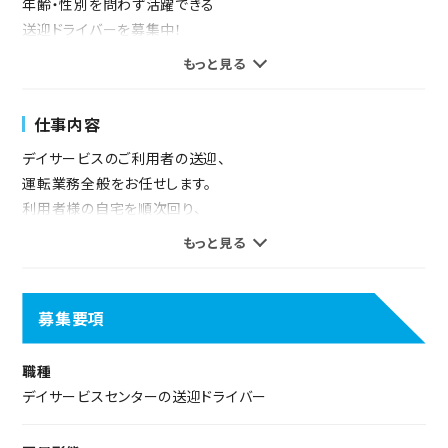
年齢・性別を問わず活躍できる
送迎ドライバーを募集中！
もっと見る
経験不問！男女不問！
普通自動車免許があればスタートできます！
仕事内容
軽自動車～ハイエースなどの乗用車を使用するので、
仕事で運転するのは初めて、という方もご安心ください。
デイサービスのご利用者の送迎、
運転業務全般をお任せします。
勤務は8時～17時の日勤のみで基本的に残業なし。
利用者様の自宅を順次回り、
週3日以上で勤務相談OKのため、
安全に送り届けるお仕事です。
もっと見る
生活リズムに合わせやすい勤務条件です。
軽自動車からハイエースまで、
普通乗用車を使用します。
土日祝勤務は時給100円アップと、
募集要項
頑張りをしっかり評価する制度も魅力！
送迎以外の時間帯は、ご利用者とお話し頂いたり、
配膳下膳などの補助業務を行っていただきます。
職種
「介護の仕事って楽しい！」と思える職場を創るため、
デイサービスセンターの送迎ドライバー
「みささぎ会」はさまざまなチャレンジを続けています。
ご家族やご利用者への対応が
働きやすさのその理由を、ぜひご覧ください。
丁寧にできる方をお待ちしています。