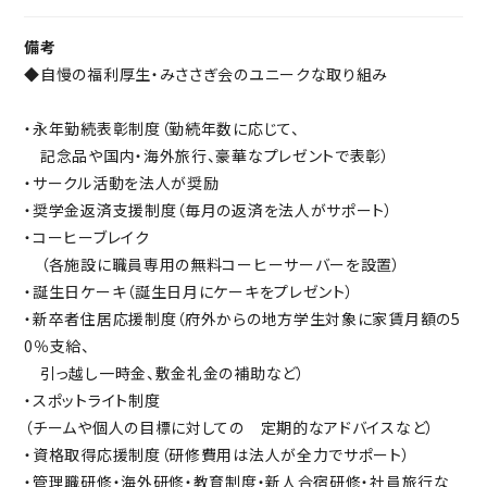
備考
◆自慢の福利厚生・みささぎ会のユニークな取り組み
・永年勤続表彰制度（勤続年数に応じて、
記念品や国内・海外旅行、豪華なプレゼントで表彰）
・サークル活動を法人が奨励
・奨学金返済支援制度（毎月の返済を法人がサポート）
・コーヒーブレイク
（各施設に職員専用の無料コーヒーサーバーを設置）
・誕生日ケーキ（誕生日月にケーキをプレゼント）
・新卒者住居応援制度（府外からの地方学生対象に家賃月額の5
0％支給、
引っ越し一時金、敷金礼金の補助など）
・スポットライト制度
（チームや個人の目標に対しての 定期的なアドバイスなど）
・資格取得応援制度（研修費用は法人が全力でサポート）
・管理職研修・海外研修・教育制度・新人合宿研修・社員旅行な