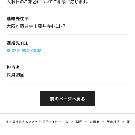
入職日のご都合についてご相談に応じます。
連絡先住所
大阪府藤井寺市藤井寺4-11-7
連絡先TEL
072-952-0008
担当者
採用担当
前のページへ戻る
社会福祉法人みささぎ会 採用サイト ホーム
関西
大阪府
堺市堺区
正社