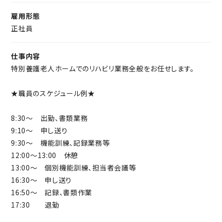
整備されているので、介護を一生の仕事にできますよ。
17:30 退勤
雇用形態
正社員
家族との時間を大切にできる環境だからこそ、
※雇い入れ後の業務内容の変更の範囲および
介護のお仕事に全力で向き合えます。
就業場所の変更範囲の詳細は面談時にお伝えします。
勤務シフトの都合やご家庭の事情など、
仕事内容
なんでも気軽にご相談ください。
特別養護老人ホームでのリハビリ業務全般をお任せします。
★職員のスケジュール例★
8:30～ 出勤、書類業務
9:10～ 申し送り
9:30～ 機能訓練、記録業務等
12:00～13:00 休憩
13:00～ 個別機能訓練、担当者会議等
16:30～ 申し送り
16:50～ 記録、書類作業
17:30 退勤