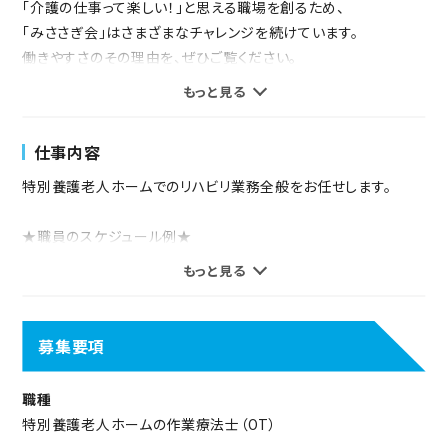
「介護の仕事って楽しい！」と思える職場を創るため、
「みささぎ会」はさまざまなチャレンジを続けています。
働きやすさのその理由を、ぜひご覧ください。
もっと見る
■離職率10%未満
■法人全体の有給取得率 84％以上
仕事内容
■非常勤の有給取得率 100％
■残業ほぼなし 月平均2時間
特別養護老人ホームでのリハビリ業務全般をお任せします。
■職員平均年齢 42.8歳
★職員のスケジュール例★
「夫婦応援制度」「新卒者住居応援制度」
もっと見る
「奨学金返済支援手当」など、
8:30～ 出勤、書類業務
職員の生活基盤をサポートするための
9:10～ 申し送り
手当や制度が充実しています。
9:30～ 機能訓練、記録業務等
募集要項
12:00～13:00 休憩
入職1年目の職員には「チューター制度」などの
13:00～ 個別機能訓練、担当者会議等
職種
手厚い教育制度でしっかりフォローします。
16:30～ 申し送り
特別養護老人ホームの作業療法士（OT）
公正な評価制度と明快なキャリアプランが
16:50～ 記録、書類作業