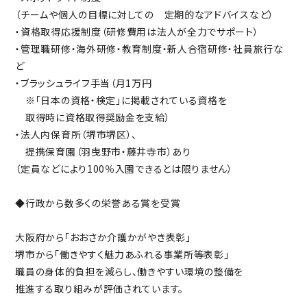
（チームや個人の目標に対しての 定期的なアドバイスなど）
・資格取得応援制度（研修費用は法人が全力でサポート）
・管理職研修・海外研修・教育制度・新人合宿研修・社員旅行な
ど
・ブラッシュライフ手当（月1万円
※「日本の資格・検定」に掲載されている資格を
取得時に資格取得奨励金を支給）
・法人内保育所（堺市堺区）、
提携保育園（羽曳野市・藤井寺市）あり
（定員などにより100％入園できるとは限りません）
◆行政から数多くの栄誉ある賞を受賞
大阪府から「おおさか介護かがやき表彰」
堺市から「働きやすく魅力あふれる事業所等表彰」
職員の身体的負担を減らし、働きやすい環境の整備を
推進する取り組みが評価されています。