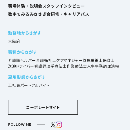
職場体験・説明会
スタッフインタビュー
数字でみるみささぎ会
研修・キャリアパス
勤務地からさがす
大阪府
職種からさがす
介護職
ヘルパー
介護福祉士
ケアマネジャー
管理栄養士
保育士
送迎ドライバー
看護師
理学療法士
作業療法士
人事
事務
調理
清掃
雇用形態からさがす
正社員
パート
アルバイト
コーポレートサイト
FOLLOW ME