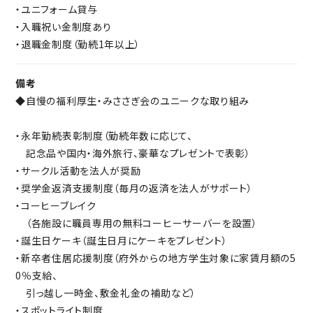
・ユニフォーム貸与
・入職祝い金制度あり
・退職金制度（勤続1年以上）
備考
◆自慢の福利厚生・みささぎ会のユニークな取り組み
・永年勤続表彰制度（勤続年数に応じて、
記念品や国内・海外旅行、豪華なプレゼントで表彰）
・サークル活動を法人が奨励
・奨学金返済支援制度（毎月の返済を法人がサポート）
・コーヒーブレイク
（各施設に職員専用の無料コーヒーサーバーを設置）
・誕生日ケーキ（誕生日月にケーキをプレゼント）
・新卒者住居応援制度（府外からの地方学生対象に家賃月額の5
0％支給、
引っ越し一時金、敷金礼金の補助など）
・スポットライト制度