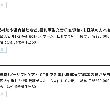
社員
代補助や保育補助など、福利厚生充実◎無資格・未経験の方へ
区大仙町1-2 特別養護老人ホーム大仙もずの音
給与
月給225,00
※月給には処遇改善手当50…
社員
軽減！ノーリフトケアとICT化で効率化推進★定着率の良さが自
区大仙町1-2 特別養護老人ホーム大仙もずの音
給与
月給230,00
※月給には処遇改善手当50…
社員