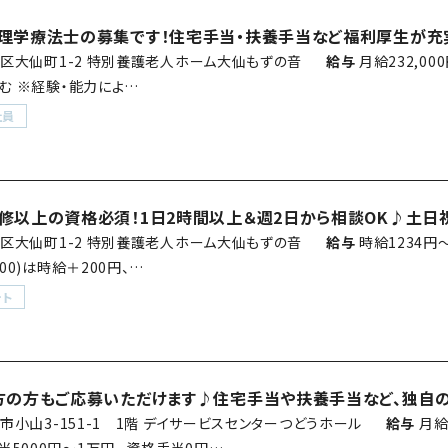
理学療法士の募集です！住宅手当・扶養手当など福利厚生が充
区大仙町1-2 特別養護老人ホーム大仙もずの音
給与
月給232,00
含む ※経験・能力によ…
社員
修以上の資格必須！1日2時間以上＆週2日から相談OK♪土日祝
区大仙町1-2 特別養護老人ホーム大仙もずの音
給与
時給1234円
:00)は時給＋200円、…
ート
方の方もご応募いただけます♪住宅手当や扶養手当など、独自
市小山3-151-1 1階 デイサービスセンターつどうホール
給与
月給