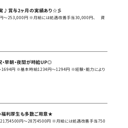
実♪賞与2ヶ月の実績あり☆彡
0円～253,000円 ※月給には処遇改善手当30,000円、 資
・早朝・夜間が時給UP◎
～1694円 ※基本時給1234円～1294円 ※経験・能力により
の福利厚生も多数ご用意★
21万4500円～28万4500円 ※月給には処遇改善手当750