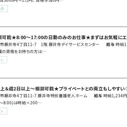
当5000円～1万円、 資格手当0円…
社員
可能★8:00～17:00の日勤のみのお仕事★まずはお気軽に
市藤井寺4丁目11-7 1階 藤井寺デイサービスセンター
給与
時給1
介護の資格をお持ちの方は…
ート
以上＆週2日以上～相談可能★プライベートとの両立もしやすい
市藤井寺4丁目11-7 藤井寺特別養護老人ホーム
給与
時給1,234
～8:00)は時給＋200…
ート