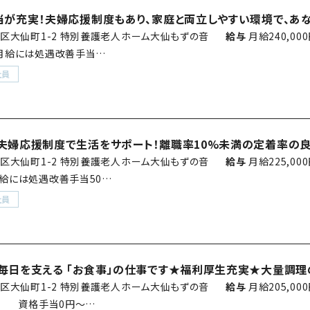
当が充実！夫婦応援制度もあり、家庭と両立しやすい環境で、あな
区大仙町1-2 特別養護老人ホーム大仙もずの音
給与
月給240,00
 ※月給には処遇改善手当…
社員
夫婦応援制度で生活をサポート！離職率10%未満の定着率の
区大仙町1-2 特別養護老人ホーム大仙もずの音
給与
月給225,00
※月給には処遇改善手当50…
社員
毎日を支える 「お食事」の仕事です★福利厚生充実★大量調理
区大仙町1-2 特別養護老人ホーム大仙もずの音
給与
月給205,0
円、 資格手当0円～…