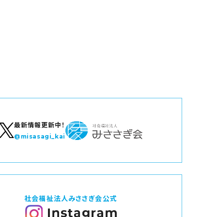
最新情報更新中！
@misasagi_kai
社会福祉法人みささぎ会公式