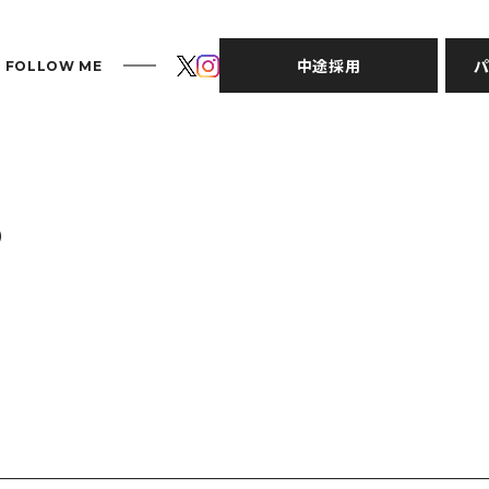
中途採用
パ
FOLLOW ME
S