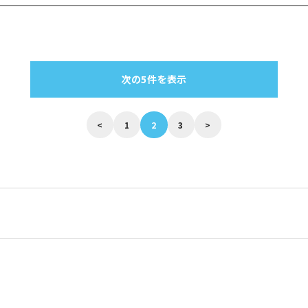
次の5件を表示
<
1
2
3
>